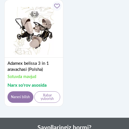
Adamex belissa 3 in 1
aravachasi (Polsha)
Sotuvda mavjud
Narx so'rov asosida
Xabar
Narxni bilish
yuborish
Savollaringiz bormi?