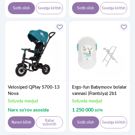
Sotib olish
Savatga kiritish
Sotib olish
Savatga kiritish
Velosiped QPlay S700-13
Ergo-fun Babymoov bolalar
Nova
vannasi (Frantsiya) 2b1
Sotuvda mavjud
Sotuvda mavjud
Narx so'rov asosida
1 250 000
so'm
Xabar
Narxni bilish
Sotib olish
Savatga kiritish
yuborish