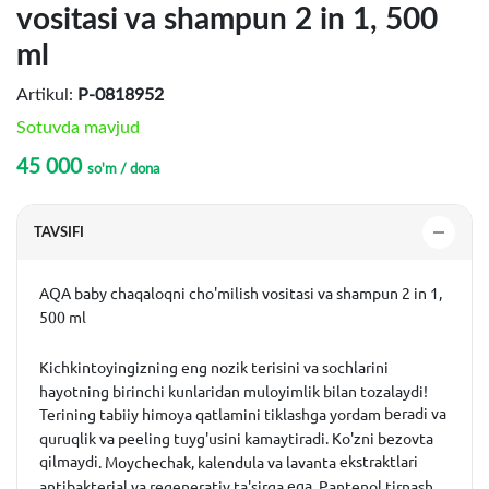
vositasi va shampun 2 in 1, 500
ml
Artikul:
P-0818952
Sotuvda mavjud
45 000
so'm / dona
TAVSIFI
AQA
baby
chaqaloqni
cho'milish
vositasi
va
shampun
2
in
1
,
500
ml
Kichkintoyingizning
eng
nozik
terisini
va
sochlarini
hayotning
birinchi
kunlaridan
muloyimlik
bilan
tozalaydi
!
beradi va
Terining
tabiiy
himoya
qatlamini
tiklashga
yordam
quruqlik
va
peeling
tuyg'usini
kamaytiradi
.
Ko'zni
bezovta
qilmaydi
ekstraktlari
.
Moychechak
,
kalendula
va
lavanta
ega
antibakterial
va
regenerativ
ta'sirga
.
Pantenol
tirnash