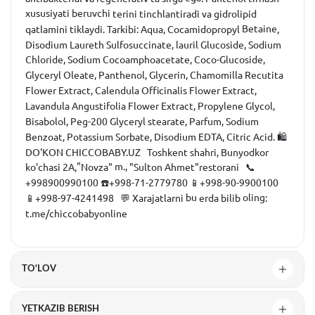
xususiyati beruvchi
terini
tinchlantiradi
va
gidrolipid
Betaine
qatlamini
tiklaydi
.
Tarkibi
:
Aqua
,
Cocamidopropyl
,
Disodium
Laureth
Sulfosuccinate
,
lauril
Glucoside
,
Sodium
Chloride
,
Sodium
Cocoamphoacetate
,
Coco
-
Glucoside
,
Glyceryl
Oleate
,
Panthenol
,
Glycerin
,
Chamomilla
Recutita
Flower
Extract
,
Calendula
Officinalis
Flower
Extract
,
Lavandula
Angustifolia
Flower
Extract
,
Propylene
Glycol
,
Bisabolol
,
Peg
-
200
Glyceryl
stearate
,
Parfum
,
Sodium
Benzoat
,
Potassium
Sorbate
,
Disodium
EDTA
,
Citric
Acid
.
🛍
DO'KON CHICCOBABY.UZ
Toshkent
shahri
,
Bunyodkor
"
m.,
ko'chasi
2A
,
Novza
"
"
Sulton
Ahmet
"
restorani
📞
+998900990100
☎️+998-71-2779780
📱+998-90-9900100
bu
oling
📱+998-97-4241498
💬
Xarajatlarni
erda
bilib
:
t
.
me
/
chiccobabyonline
TO'LOV
YETKAZIB BERISH