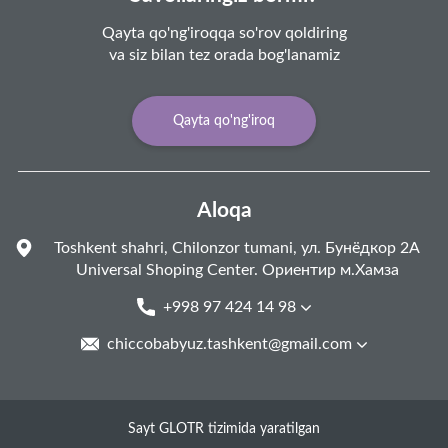
Qayta qo'ng'iroqqa so'rov qoldiring
va siz bilan tez orada bog'lanamiz
Qayta qo'ng'iroq
Aloqa
Toshkent shahri, Chilonzor tumani, ул. Бунёдкор 2А
Universal Shoping Center. Ориентир м.Хамза
+998 97 424 14 98
chiccobabyuz.tashkent@gmail.com
Sayt GLOTR tizimida yaratilgan