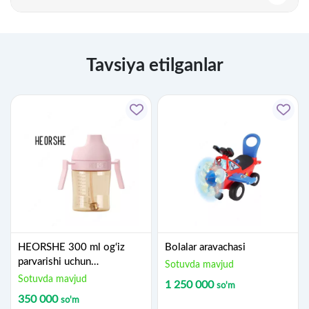
Tavsiya etilganlar
HEORSHE 300 ml og‘iz
Bolalar aravachasi
parvarishi uchun
Sotuvda mavjud
suvsizlantirmaydigan
Sotuvda mavjud
1 250 000
so'm
stakan, pushti
350 000
so'm