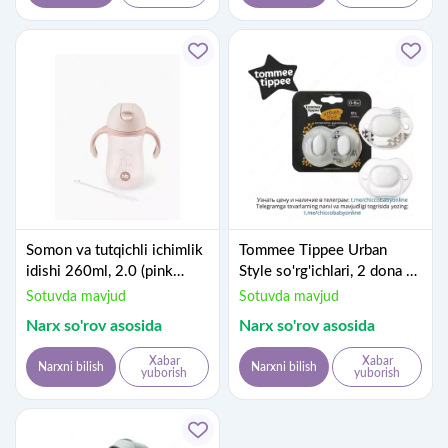
Somon va tutqichli ichimlik
Tommee Tippee Urban
idishi 260ml, 2.0 (pink
Style so'rg'ichlari, 2 dona 0-
14010)
6 oy
Sotuvda mavjud
Sotuvda mavjud
Narx so'rov asosida
Narx so'rov asosida
Xabar
Xabar
Narxni bilish
Narxni bilish
yuborish
yuborish