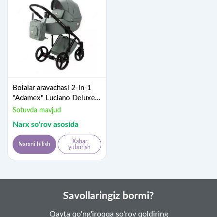
Bolalar aravachasi 2-in-1
"Adamex" Luciano Deluxe
Q-114 (Polsha) Kulrang-
Sotuvda mavjud
yashil
Narx so'rov asosida
Xabar
Narxni bilish
yuborish
Savollaringiz bormi?
Qayta qo'ng'iroqqa so'rov qoldiring