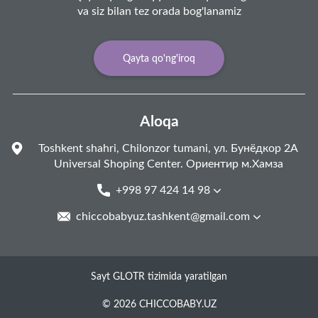
va siz bilan tez orada bog'lanamiz
Qayta qo'ng'iroq
Aloqa
Toshkent shahri, Chilonzor tumani, ул. Бунёдкор 2А
Universal Shoping Center. Ориентир м.Хамза
+998 97 424 14 98
chiccobabyuz.tashkent@gmail.com
Sayt GLOTR tizimida yaratilgan
© 2026 CHICCOBABY.UZ