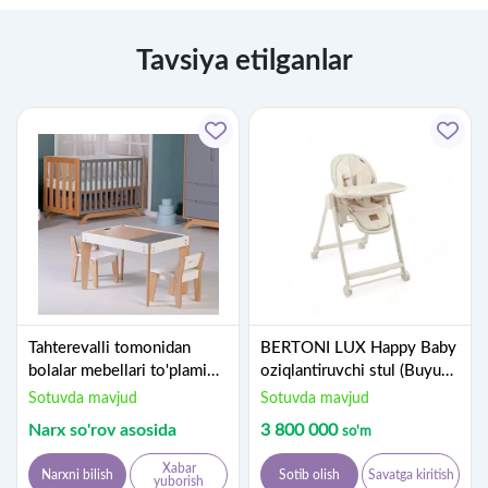
Tavsiya etilganlar
Tahterevalli tomonidan
BERTONI LUX Happy Baby
bolalar mebellari to'plami
oziqlantiruvchi stul (Buyuk
stol va stullar, (Turkiya)
Britaniya)
Sotuvda mavjud
Sotuvda mavjud
Narx so'rov asosida
3 800 000
so'm
Xabar
Narxni bilish
Sotib olish
Savatga kiritish
yuborish