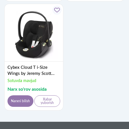
Cybex Cloud T i-Size
Wings by Jeremy Scott
avtokreslosi
Sotuvda mavjud
Narx so'rov asosida
Xabar
Narxni bilish
yuborish