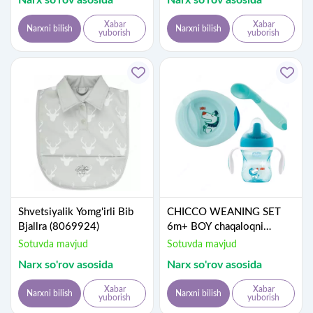
Narx so'rov asosida
Narx so'rov asosida
Xabar
Xabar
Narxni bilish
Narxni bilish
yuborish
yuborish
Shvetsiyalik Yomg'irli Bib
CHICCO WEANING SET
Bjallra (8069924)
6m+ BOY chaqaloqni
oziqlantirish to'plami, Art.
Sotuvda mavjud
Sotuvda mavjud
CH162002
Narx so'rov asosida
Narx so'rov asosida
Xabar
Xabar
Narxni bilish
Narxni bilish
yuborish
yuborish