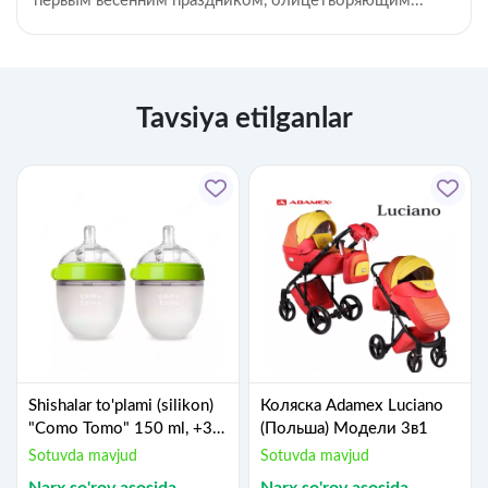
первым весенним праздником, олицетворяющим...
Tavsiya etilganlar
Shishalar to'plami (silikon)
Коляска Adamex Luciano
"Como Tomo" 150 ml, +3
(Польша) Модели 3в1
m, 2 dona, yashil
Sotuvda mavjud
Sotuvda mavjud