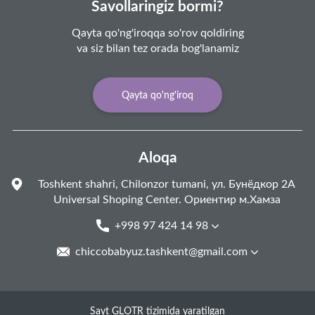
Savollaringiz bormi?
Qayta qo'ng'iroqqa so'rov qoldiring
va siz bilan tez orada bog'lanamiz
Qayta qo'ng'iroq
Aloqa
Toshkent shahri, Chilonzor tumani, ул. Бунёдкор 2А
Universal Shoping Center. Ориентир м.Хамза
+998 97 424 14 98
chiccobabyuz.tashkent@gmail.com
Sayt GLOTR tizimida yaratilgan