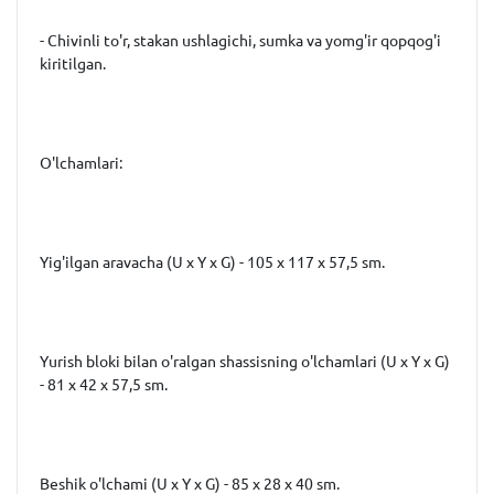
- Chivinli to'r, stakan ushlagichi, sumka va yomg'ir qopqog'i
kiritilgan.
O'lchamlari:
Yig'ilgan aravacha (U x Y x G) - 105 x 117 x 57,5 ​​sm.
Yurish bloki bilan o'ralgan shassisning o'lchamlari (U x Y x G)
- 81 x 42 x 57,5 ​​sm.
Beshik o'lchami (U x Y x G) - 85 x 28 x 40 sm.