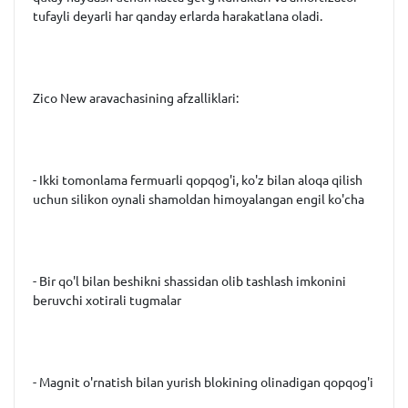
tufayli deyarli har qanday erlarda harakatlana oladi.
Zico New aravachasining afzalliklari:
- Ikki tomonlama fermuarli qopqog'i, ko'z bilan aloqa qilish
uchun silikon oynali shamoldan himoyalangan engil ko'cha
- Bir qo'l bilan beshikni shassidan olib tashlash imkonini
beruvchi xotirali tugmalar
- Magnit o'rnatish bilan yurish blokining olinadigan qopqog'i