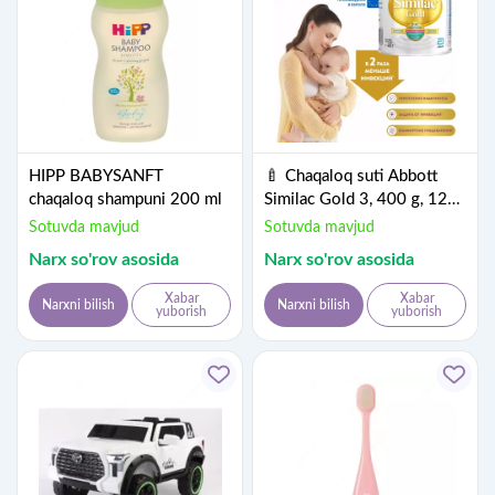
HIPP BABYSANFT
🍼 Chaqaloq suti Abbott
chaqaloq shampuni 200 ml
Similac Gold 3, 400 g, 12
oydan 3 yilgacha
Sotuvda mavjud
Sotuvda mavjud
Narx so'rov asosida
Narx so'rov asosida
Xabar
Xabar
Narxni bilish
Narxni bilish
yuborish
yuborish