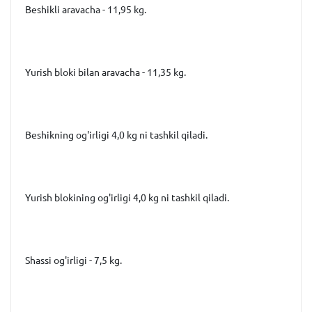
Beshikli aravacha - 11,95 kg.
Yurish bloki bilan aravacha - 11,35 kg.
Beshikning og'irligi 4,0 kg ni tashkil qiladi.
Yurish blokining og'irligi 4,0 kg ni tashkil qiladi.
Shassi og'irligi - 7,5 kg.