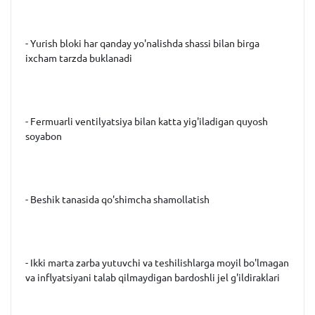
- Yurish bloki har qanday yo'nalishda shassi bilan birga
ixcham tarzda buklanadi
- Fermuarli ventilyatsiya bilan katta yig'iladigan quyosh
soyabon
- Beshik tanasida qo'shimcha shamollatish
- Ikki marta zarba yutuvchi va teshilishlarga moyil bo'lmagan
va inflyatsiyani talab qilmaydigan bardoshli jel g'ildiraklari