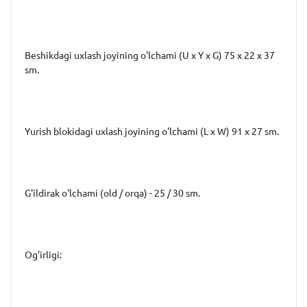
Beshikdagi uxlash joyining o'lchami (U x Y x G) 75 x 22 x 37
sm.
Yurish blokidagi uxlash joyining o'lchami (L x W) 91 x 27 sm.
G'ildirak o'lchami (old / orqa) - 25 / 30 sm.
Og'irligi: