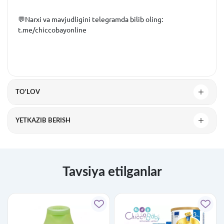
💬Narxi va mavjudligini telegramda bilib oling:
t.me/chiccobayonline
TO'LOV
YETKAZIB BERISH
Tavsiya etilganlar