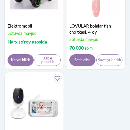
Elektromobil
LOVULAR bolalar tish
cho'tkasi, 4 oy
Sotuvda mavjud
Sotuvda mavjud
Narx so'rov asosida
70 000
so'm
Xabar
Narxni bilish
Sotib olish
Savatga kiritish
yuborish