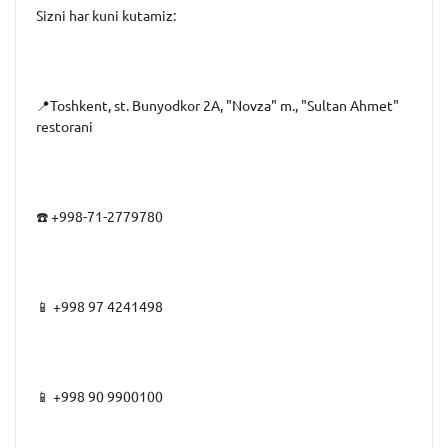
Sizni har kuni kutamiz:
📍Toshkent, st. Bunyodkor 2A, "Novza" m., "Sultan Ahmet"
restorani
☎️ +998-71-2779780
📱 +998 97 4241498
📱 +998 90 9900100