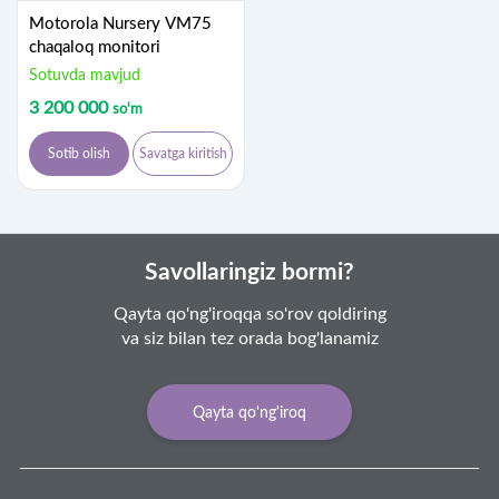
Motorola Nursery VM75
chaqaloq monitori
Sotuvda mavjud
3 200 000
so'm
Sotib olish
Savatga kiritish
Savollaringiz bormi?
Qayta qo'ng'iroqqa so'rov qoldiring
va siz bilan tez orada bog'lanamiz
Qayta qo'ng'iroq