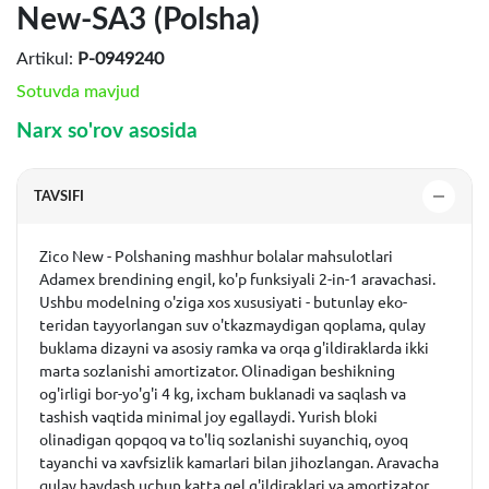
New-SA3 (Polsha) ​
Artikul:
P-0949240
Sotuvda mavjud
Narx so'rov asosida
TAVSIFI
Zico New - Polshaning mashhur bolalar mahsulotlari
Adamex brendining engil, ko'p funksiyali 2-in-1 aravachasi.
Ushbu modelning o'ziga xos xususiyati - butunlay eko-
teridan tayyorlangan suv o'tkazmaydigan qoplama, qulay
buklama dizayni va asosiy ramka va orqa g'ildiraklarda ikki
marta sozlanishi amortizator. Olinadigan beshikning
og'irligi bor-yo'g'i 4 kg, ixcham buklanadi va saqlash va
tashish vaqtida minimal joy egallaydi. Yurish bloki
olinadigan qopqoq va to'liq sozlanishi suyanchiq, oyoq
tayanchi va xavfsizlik kamarlari bilan jihozlangan. Aravacha
qulay haydash uchun katta gel g'ildiraklari va amortizator