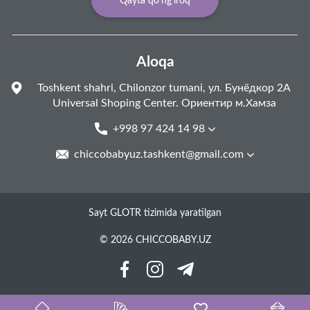
Qayta qo'ng'iroq
Aloqa
Toshkent shahri, Chilonzor tumani, ул. Бунёдкор 2А
Universal Shoping Center. Ориентир м.Хамза
+998 97 424 14 98
chiccobabyuz.tashkent@gmail.com
Sayt GLOTR tizimida yaratilgan
© 2026 CHICCOBABY.UZ