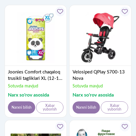
Joonies Comfort chaqaloq
Velosiped QPlay S700-13
trusikli tagliklari XL (12-17)
Nova
N38
Sotuvda mavjud
Sotuvda mavjud
Narx so'rov asosida
Narx so'rov asosida
Xabar
Xabar
Narxni bilish
Narxni bilish
yuborish
yuborish