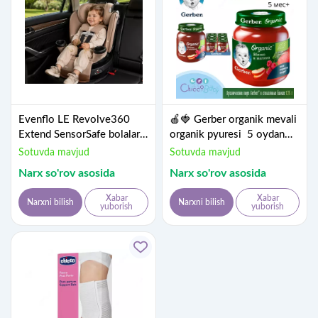
Evenflo LE Revolve360
🍎🍓 Gerber organik mevali
Extend SensorSafe bolalar
organik pyuresi 5 oydan
avtokreslosi, Champagne
boshlab
Sotuvda mavjud
Sotuvda mavjud
rangi
Narx so'rov asosida
Narx so'rov asosida
Xabar
Xabar
Narxni bilish
Narxni bilish
yuborish
yuborish