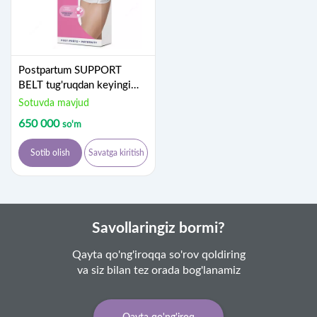
Postpartum SUPPORT
BELT tug'ruqdan keyingi
bandaj, o'rta, арт.СН
Sotuvda mavjud
01164M
650 000
so'm
Sotib olish
Savatga kiritish
Savollaringiz bormi?
Qayta qo'ng'iroqqa so'rov qoldiring
va siz bilan tez orada bog'lanamiz