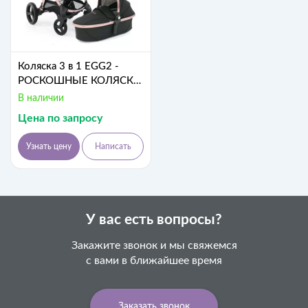
Коляска 3 в 1 EGG2 -
РОСКОШНЫЕ КОЛЯСКИ
ИЗ АНГЛИИ 🇬🇧
В наличии
Премиум класса (Diamond
Цена по запросу
Black)
Узнать цену
Написать
У вас есть вопросы?
Закажите звонок и мы свяжемся
с вами в ближайшее время
Заказать звонок