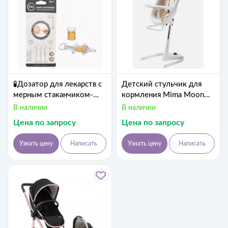
🧪Дозатор для лекарств с
Детский стульчик для
мерным стаканчиком-
кормления Mima Moon
колпачком и
Black Full Set Camel
В наличии
В наличии
силиконовым
(комплект ,белый,
Цена по запросу
Цена по запросу
наконечником/для
золотое мягкое сиденье)
сиропа Happy baby
Узнать цену
Написать
Узнать цену
Написать
(Великобритания)