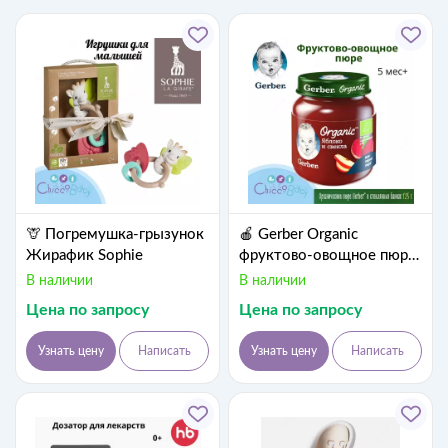
🦒 Погремушка-грызунок
🍎 Gerber Organic
Жирафик Sophie
фруктово-овощное пюре
свекла яблоко. с 5мес,
В наличии
В наличии
125 г
Цена по запросу
Цена по запросу
Узнать цену
Написать
Узнать цену
Написать