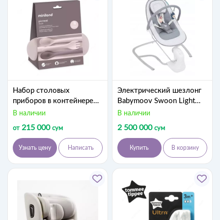
Набор столовых
Электрический шезлонг
приборов в контейнере
Babymoov Swoon Light
Miniland Terra picnet blush
(Франция)
В наличии
В наличии
215 000
2 500 000
от
сум
сум
Узнать цену
Написать
Купить
В корзину