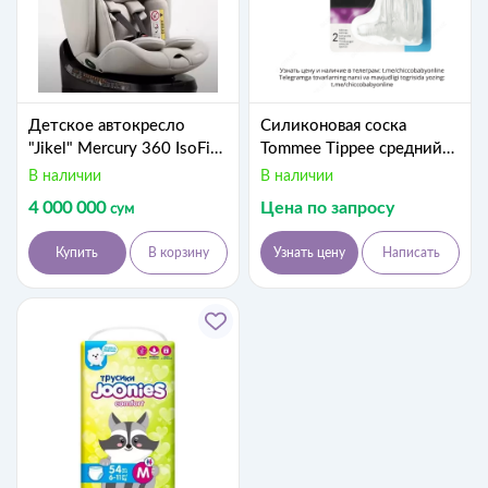
Детское автокресло
Силиконовая соска
"Jikel" Mercury 360 IsoFix
Tommee Tippee средний
JK804447-62 (Франция)
поток от 3 месяцев
В наличии
В наличии
Бежевое
4 000 000
Цена по запросу
сум
Купить
В корзину
Узнать цену
Написать