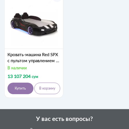
Кровать-машина Red SPX
с пультом управлением и
музыкой - без открытия
В наличии
дверей от Ferramini 🇹🇷
13 107 204
сум
(Турция)
Купить
В корзину
У вас есть вопросы?