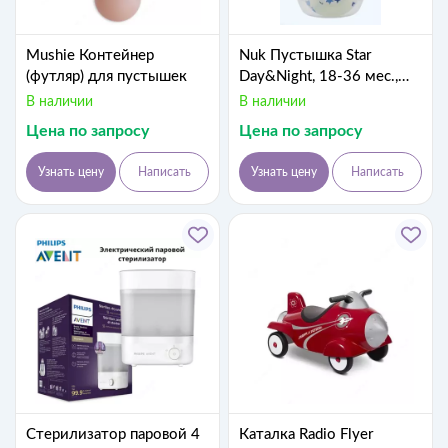
Mushie Контейнер
Nuk Пустышка Star
(футляр) для пустышек
Day&Night, 18-36 мес.,
для мальчика, 2 шт
В наличии
В наличии
Цена по запросу
Цена по запросу
Узнать цену
Написать
Узнать цену
Написать
Стерилизатор паровой 4
Каталка Radio Flyer