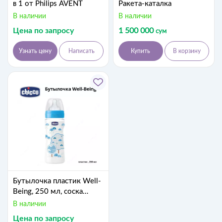
в 1 от Philips AVENT
Ракета-каталка
В наличии
В наличии
Цена по запросу
1 500 000
сум
Узнать цену
Написать
Купить
В корзину
Бутылочка пластик Well-
Being, 250 мл, соска
силикон, 2м+
В наличии
Цена по запросу