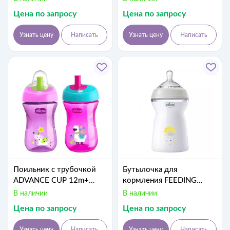
Цена по запросу
Цена по запросу
Узнать цену
Написать
Узнать цену
Написать
Поильник с трубочкой
Бутылочка для
ADVANCE CUP 12m+
кормления FEEDING
PINK/PURPLE,
BOTTLE NF PP 6м+330ml,
В наличии
В наличии
арт.CH069411
арт.CH81335-30
Цена по запросу
Цена по запросу
Узнать цену
Написать
Узнать цену
Написать