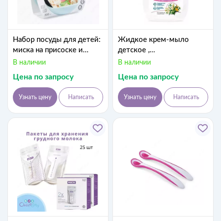
Набор посуды для детей:
Жидкое крем-мыло
миска на присоске и
детское ,
ложка Happy Baby
гипоаллергенное, 300 мл
В наличии
В наличии
(Великобритания)
«Умка»
Цена по запросу
Цена по запросу
Узнать цену
Написать
Узнать цену
Написать