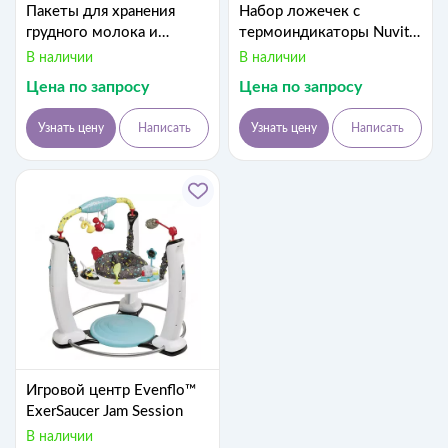
Пакеты для хранения
Набор ложечек с
грудного молока и
термоиндикаторы Nuvita
заморозки
Easy Eating 6м + 2 шт.
В наличии
В наличии
(Италия)\
Цена по запросу
Цена по запросу
Узнать цену
Написать
Узнать цену
Написать
Игровой центр Evenflo™
ExerSaucer Jam Session
В наличии