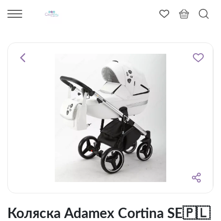
Коляска Adamex Cortina SE🇵🇱