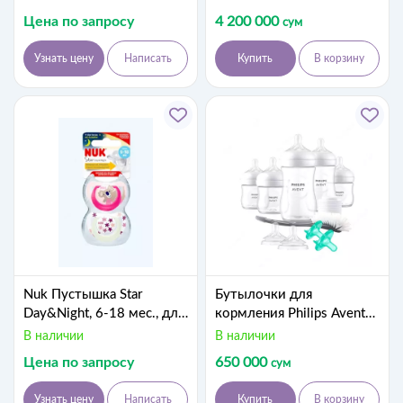
Premium Black
Blue
Цена по запросу
4 200 000
сум
Узнать цену
Написать
Купить
В корзину
Nuk Пустышка Star
Бутылочки для
Day&Night, 6-18 мес., для
кормления Philips Avent
девочек, 2 шт
серии Natural (newborn
В наличии
В наличии
gift set, 0m+)
Цена по запросу
650 000
сум
Узнать цену
Написать
Купить
В корзину