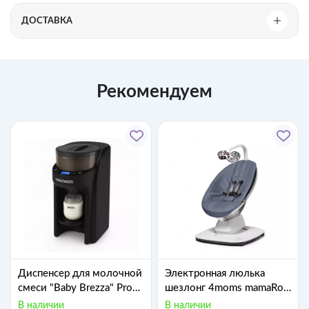
ДОСТАВКА
Рекомендуем
Диспенсер для молочной
Электронная люлька
смеси "Baby Brezza" Pro
шезлонг 4moms mamaRoo
Advanced (Арт - FRP0131)
New Multi-Motion Slate
В наличии
В наличии