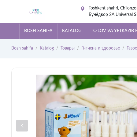
Toshkent shahri, Chilonzo
Бунёдкор 2А Universal S
Center. Ориентир м.Хам
BOSH SAHIFA
KATALOG
TO'LOV VA YETKAZIB 
Bosh sahifa
Katalog
Товары
Гигиена и здоровье
Газо