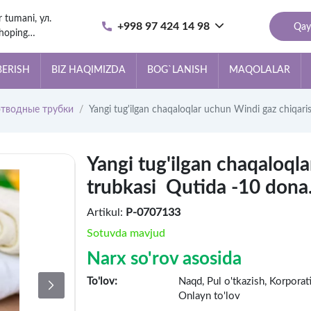
r tumani, ул.
+998 97 424 14 98
Qay
hoping
за
BERISH
BIZ HAQIMIZDA
BOG`LANISH
MAQOLALAR
отводные трубки
Yangi tug'ilgan chaqaloqlar uchun Windi gaz chiqaris
Yangi tug'ilgan chaqaloql
trubkasi Qutida -10 dona
Artikul:
P-0707133
Sotuvda mavjud
Narx so'rov asosida
To'lov:
Naqd, Pul o'tkazish, Korpora
Onlayn to'lov