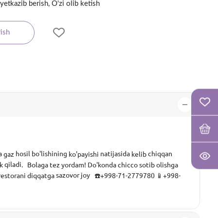
yetkazib berish, O'zi olib ketish
ish
a
hosil bo'lishining
natijasida
chiqqan
gaz
ko'payishi
kelib
qiladi
k
.
Bolaga
tez
yordam
!
Do'konda
chicco
sotib
olishga
sazovor joy
restorani
diqqatga
☎️+998-71-2779780
📱+998-