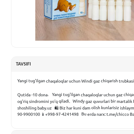
TAVSIFI
Yangi tug'ilgan
chiqarish
chaqaloqlar
uchun
Windi
gaz
trubkasi
. Yangi tug'ilgan
chiqa
Qutida
-10
dona
chaqaloqlar
uchun
gaz
qiladi
Windy
bir
og'riq
sindromini
yo'q
.
gaz
quvurlari
martalik
olish kunlarisiz
shoshiling
baby
.
uz
🛍
Biz
har
kuni
dam
ishlaym
Bu
90-9900100
📱+998-97-4241498
erda
narx
:
t
.
me
/
chicco
B