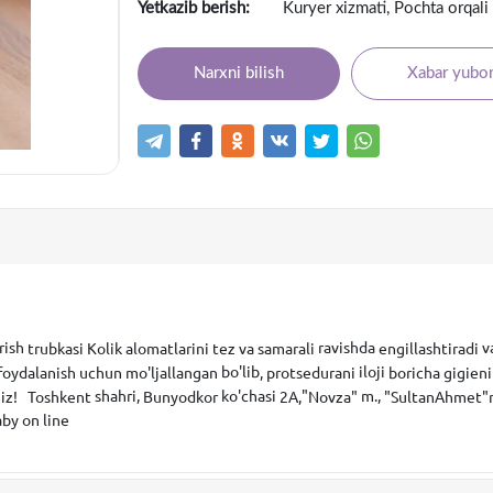
Yetkazib berish:
Kuryer xizmati, Pochta orqali 
Narxni bilish
Xabar yubor
rish
ravishda
v
trubkasi
Kolik
alomatlarini
tez
va
samarali
engillashtiradi
bo'lib
iloji
foydalanish
uchun
mo'ljallangan
,
protsedurani
boricha
gigieni
shahri,
ko'chasi
"
m.,
iz
!
Toshkent
Bunyodkor
2A
,
Novza
"
"
SultanAhmet
"
aby
on
line