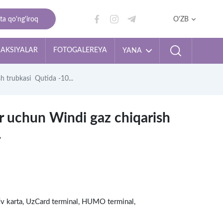
ta qo'ng'iroq
O'ZB
AKSIYALAR
FOTOGALEREYA
YANA
h trubkasi Qutida -10...
ar uchun Windi gaz chiqarish
.
tiv karta, UzCard terminal, HUMO terminal,