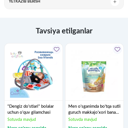
YETKAZIB BERISH
Tavsiya etilganlar
"Dengiz do'stlari" bolalar
Men o'sganimda bo'tqa sutli
uchun o'quv gilamchasi
guruch makkajo'xori banan
6 oydan. 200 g
Sotuvda mavjud
Sotuvda mavjud
Narx so'rov asosida
Narx so'rov asosida