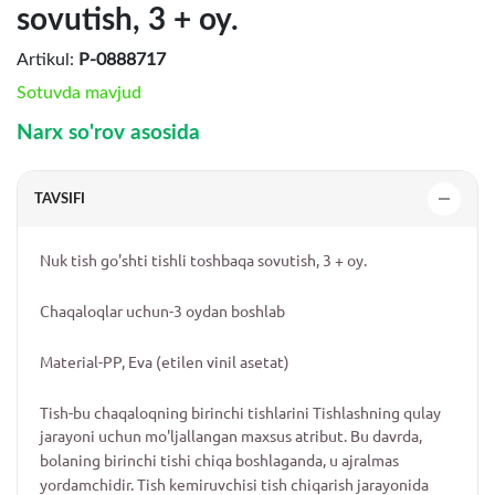
sovutish, 3 + oy.
Artikul:
P-0888717
Sotuvda mavjud
Narx so'rov asosida
TAVSIFI
Nuk tish go'shti tishli toshbaqa sovutish, 3 + oy.
Chaqaloqlar uchun-3 oydan boshlab
Material-PP, Eva (etilen vinil asetat)
Tish-bu chaqaloqning birinchi tishlarini Tishlashning qulay
jarayoni uchun mo'ljallangan maxsus atribut. Bu davrda,
bolaning birinchi tishi chiqa boshlaganda, u ajralmas
yordamchidir. Tish kemiruvchisi tish chiqarish jarayonida