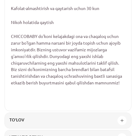
Kafolat-almashtirish va qaytarish uchun 30 kun
Nikoh holatida qaytish
CHICCOBABY do'koni kelajakdagi ona va chaqaloq uchun
zarur bo'lgan hamma narsani bir joyda topish uchun ajoyib
imkoniyatdir. Bizning ustuvor vazifamiz mijozlarga
g'amxo'rlik qilishdir. Dunyodagi eng yaxshi ishlab
chiqaruvchilarning eng yaxshi mahsulotlarini taklif qilish.
Biz sizni do'konimizning barcha brendlari bilan batafsil
tanishtirishdan va chaqaloq uchrashuvining baxtli sanasiga
etkazib berish buyurtmasini qabul qilishdan mamnunmiz!
TO'LOV