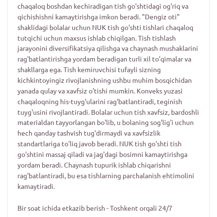
chaqaloq boshdan kechiradigan tish go'shtidagi og'riq va
qichishishni kamaytirishga imkon beradi. "Dengiz oti"
shaklidagi bolalar uchun NUK tish go'shti tishlari chaqaloq
tutqichi uchun maxsus ishlab chiqilgan. Tish tishlash
jarayonini diversifikatsiya qilishga va chaynash mushaklarini
rag'batlantirishga yordam beradigan turli xil to'qimalar va
shakllarga ega. Tish kemiruvchisi tufayli sizning
kichkintoyingiz rivojlanishning ushbu muhim bosqichidan
yanada qulay va xavfsiz o'tishi mumkin. Konveks yuzasi
chaqaloqning his-tuyg'ularini rag'batlantiradi, teginish
tuyg'usini rivojlantiradi. Bolalar uchun tish xavfsiz, bardoshli
materialdan tayyorlangan bo'lib, u bolaning sog'lig'i uchun
hech qanday tashvish tug'dirmaydi va xavfsizlik
standartlariga to'liq javob beradi. NUK tish go'shti tish
go'shtini massaj qiladi va jag'dagi bosimni kamaytirishga
yordam beradi. Chaynash tupurik ishlab chiqarishni
rag'batlantiradi, bu esa tishlarning parchalanish ehtimolini
kamaytiradi.
Bir soat ichida etkazib berish - Toshkent orqali 24/7