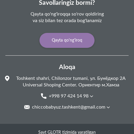
Savollaringiz bormi?
Qayta qo'ng'iroqqa so'rov qoldiring
va siz bilan tez orada bog'lanamiz
Qayta qo'ng'iroq
Aloqa
Toshkent shahri, Chilonzor tumani, ул. Бунёдкор 2А
Universal Shoping Center. Ориентир м.Хамза
+998 97 424 14 98
chiccobabyuz.tashkent@gmail.com
Sayt GLOTR tizimida yaratilgan