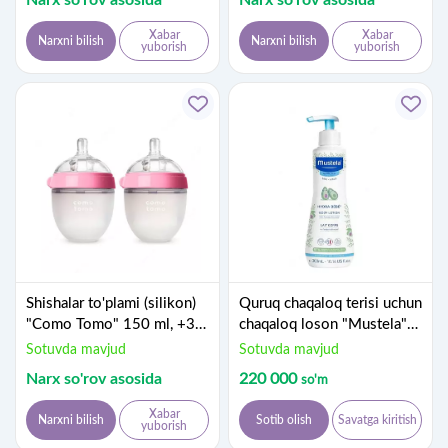
Xabar
Xabar
Narxni bilish
Narxni bilish
yuborish
yuborish
Shishalar to'plami (silikon)
Quruq chaqaloq terisi uchun
"Como Tomo" 150 ml, +3
chaqaloq loson "Mustela"
m, 2 dona, pushti
Hydra Bebe (300 ml)
Sotuvda mavjud
Sotuvda mavjud
Frantsiya
Narx so'rov asosida
220 000
so'm
Xabar
Narxni bilish
Sotib olish
Savatga kiritish
yuborish