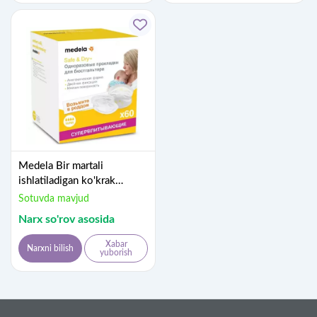
Medela Bir martali
ishlatiladigan ko'krak
yostiqchalari № 60
Sotuvda mavjud
Narx so'rov asosida
Xabar
Narxni bilish
yuborish