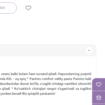
ish
 onani, balki bolani ham xursand qiladi. Hayvonlarning yoqimli
anda XXL - oq ayiq * Panties comfort oddiy paxta Panties kabi
absorbentdan iborat bo'lib, u taglik ichidagi namlikni ishonchli
ladi * Ko'rsatkich chiziqlari rangni o'zgartiradi va taglikni
a yordam beradi Biz qulaylik yaratamiz!