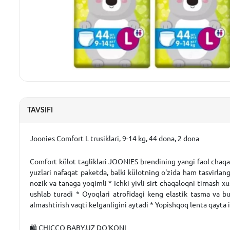
TAVSIFI
Joonies Comfort L trusiklari, 9-14 kg, 44 dona, 2 dona
Comfort külot tagliklari JOONIES brendining yangi faol chaqal
yuzlari nafaqat paketda, balki külotning o'zida ham tasvirla
nozik va tanaga yoqimli * Ichki yivli sirt chaqaloqni tirnash x
ushlab turadi * Oyoqlari atrofidagi keng elastik tasma va bu
almashtirish vaqti kelganligini aytadi * Yopishqoq lenta qayta
🛍 CHICCO BABY.UZ DO'KONI