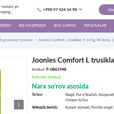
r tumani, ул.
+998 97 424 14 98
Qay
hoping
за
BERISH
BIZ HAQIMIZDA
BOG`LANISH
MAQOLALAR
Подгузники-трусики
Joonies Comfort L trusiklari, 9-14 kg, 44 dona, 
Joonies Comfort L trusikla
Artikul:
P-0861948
Sotuvda mavjud
Narx so'rov asosida
To'lov:
Naqd, Pul o'tkazish, Korpora
Onlayn to'lov
Yetkazib berish:
Kuryer xizmati, Pochta orqali 