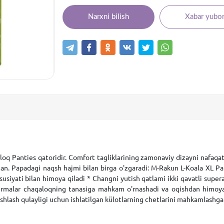
Narxni bilish
Xabar yubor
oq Panties qatoridir. Comfort tagliklarining zamonaviy dizayni nafaqat
ngan. Papadagi naqsh hajmi bilan birga o'zgaradi: M-Rakun L-Koala XL P
ususiyati bilan himoya qiladi * Changni yutish qatlami ikki qavatli super
rmalar chaqaloqning tanasiga mahkam o'rnashadi va oqishdan himoya qi
 ishlash qulayligi uchun ishlatilgan külotlarning chetlarini mahkamlashg