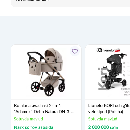
Bolalar aravachasi 2-in-1
Lionelo KORI uch g'ild
"Adamex" Delta Natura DN-3-
velosiped (Polsha)
VANILLA (Polsha) Vanilla
Sotuvda mavjud
Sotuvda mavjud
Narx so'rov asosida
2 000 000
so'm