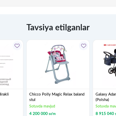
Tavsiya etilganlar
irakli
Chicco Polly Magic Relax baland
Galaxy Adam
stul
(Polsha)
Sotuvda mavjud
Sotuvda mav
4 200 000
8 915 040
so'm