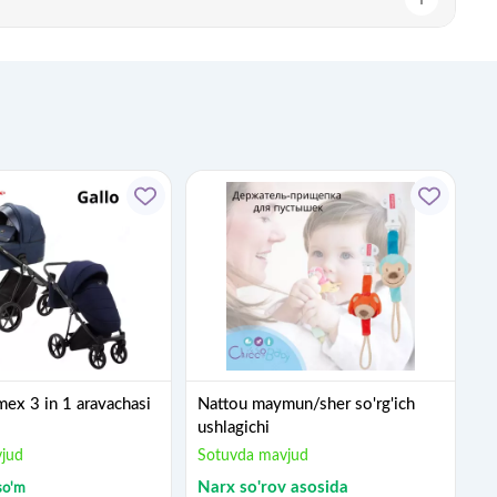
ex 3 in 1 aravachasi
Nattou maymun/sher so'rg'ich
ushlagichi
jud
Sotuvda mavjud
Narx so'rov asosida
so'm