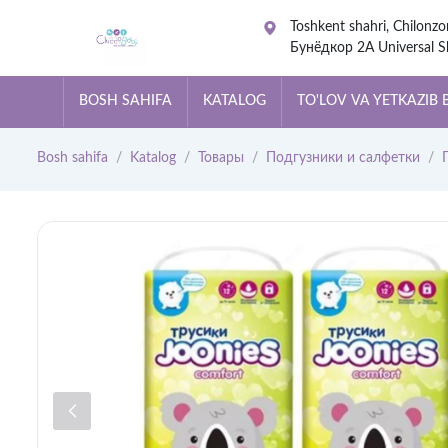
Toshkent shahri, Chilonzo
Бунёдкор 2А Universal S
Center. Ориентир м.Хам
BOSH SAHIFA
KATALOG
TO'LOV VA YETKAZIB 
Bosh sahifa
Katalog
Товары
Подгузники и салфетки