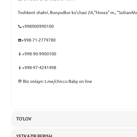
Toshkent shahri, Bunyodkor ko'chasi 2A,"Novza" m., "SultanA
📞+998900990100
☎️+998-71-2779780
📱+998-90-9900100
📱+998-97-4241498
💬 Biz onlayn: t.me/chicco Baby on line
TO'LOV
YETKAZIB BERISH