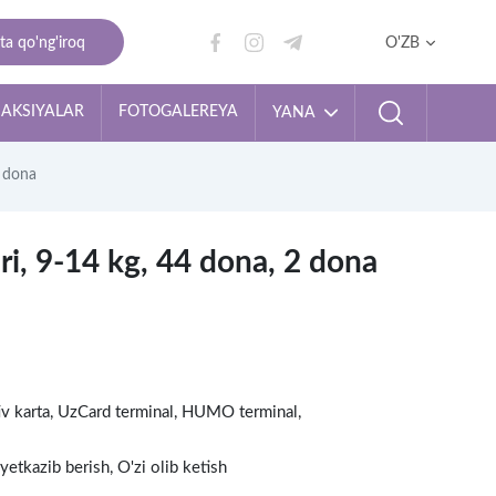
ta qo'ng'iroq
O'ZB
AKSIYALAR
FOTOGALEREYA
YANA
2 dona
ri, 9-14 kg, 44 dona, 2 dona
tiv karta, UzCard terminal, HUMO terminal,
yetkazib berish, O'zi olib ketish