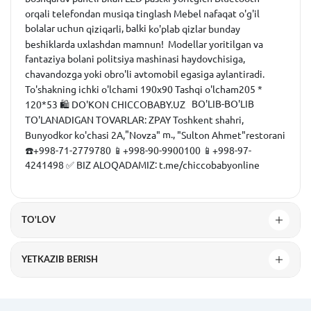
orqali
telefondan
musiqa
tinglash
Mebel
nafaqat
o'g'il
bolalar uchun
, balki
qiziqarli
ko'plab
qizlar
bunday
beshiklarda
uxlashdan
mamnun
!
Modellar
yoritilgan
va
fantaziya
bolani
politsiya
mashinasi
haydovchisiga
,
chavandozga
yoki
obro'li
avtomobil
egasiga
aylantiradi
.
To'shakning
ichki
o'lchami
190x90
Tashqi
o'lcham205
*
️
BO'LIB-BO'LIB
120
*
53
🛍 DO'KON CHICCOBABY.UZ
TO'LANADIGAN
TOVARLAR
:
ZPAY
Toshkent
shahri
,
"
m.,
Bunyodkor
ko'chasi
2A
,
Novza
"
"
Sulton
Ahmet
"
restorani
☎️+998-71-2779780
📱+998-90-9900100
📱+998-97-
:
4241498
✅
BIZ
ALOQADAMIZ
t.me/chiccobabyonline
TO'LOV
YETKAZIB BERISH