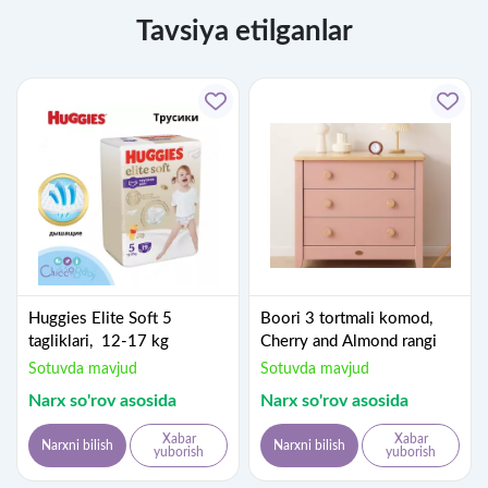
Tavsiya etilganlar
Huggies Elite Soft 5
Boori 3 tortmali komod,
tagliklari, 12-17 kg
Cherry and Almond rangi
Sotuvda mavjud
Sotuvda mavjud
Narx so'rov asosida
Narx so'rov asosida
Xabar
Xabar
Narxni bilish
Narxni bilish
yuborish
yuborish