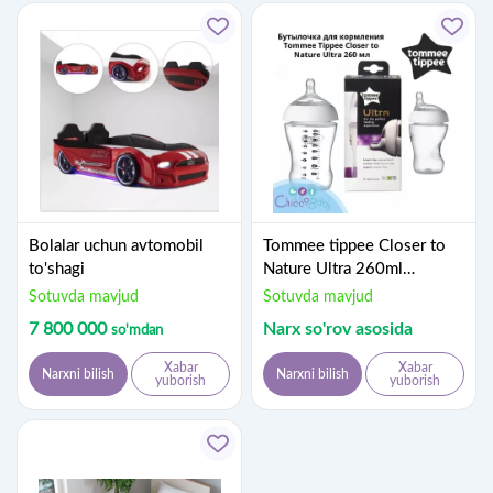
Bolalar uchun avtomobil
Tommee tippee Closer to
to'shagi
Nature Ultra 260ml
oziqlantirish shishasi
Sotuvda mavjud
Sotuvda mavjud
7 800 000
Narx so'rov asosida
so'm
dan
Xabar
Xabar
Narxni bilish
Narxni bilish
yuborish
yuborish