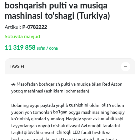
boshqarish pulti va musiqa
mashinasi to'shagi (Turkiya)
Artikul:
P-0782222
Sotuvda mavjud
11 319 858
so'm / dona
TAVSIFI
🚗
Masofadan
boshqarish
pulti
va
musiqa
bilan
Red
Aston
yotoq
mashinasi
(
eshiklarni
ochmasdan
)
tushishini
olish
Bolaning
uyqu
paytida
yiqilib
oldini
uchun
bo'lgan
yuqori
yon
tomonlari
poyga
mashinasining
haqiqiy
,
avtomobili
ko'rinishi
qirralari
yumaloq
.
Haqiqiy
sport
kabi
tayyorlangan
noyob
to'shak
dizayni
Avtomobil
faralarini
qiluvchi
chiroqli LED
taqlid
sensorli
farali
beshik
va
boshqaruv
paneli
bilan
LED
pastki
yoritgich
Bluetooth