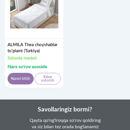
ALMILA Thea choyshablar
to'plami (Turkiya)
Sotuvda mavjud
Narx so'rov asosida
Xabar
Narxni bilish
yuborish
Savollaringiz bormi?
Qayta qo'ng'iroqqa so'rov qoldiring
va siz bilan tez orada bog'lanamiz