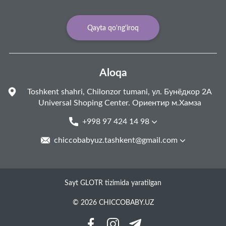
Qayta qo'ng'iroq
Aloqa
Toshkent shahri, Chilonzor tumani, ул. Бунёдкор 2А
Universal Shoping Center. Ориентир м.Хамза
+998 97 424 14 98
chiccobabyuz.tashkent@gmail.com
Sayt GLOTR tizimida yaratilgan
© 2026 CHICCOBABY.UZ