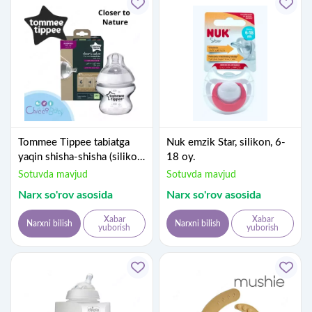
Tommee Tippee tabiatga
Nuk emzik Star, silikon, 6-
yaqin shisha-shisha (silikon
18 oy.
nipel), 150 mл
Sotuvda mavjud
Sotuvda mavjud
Narx so'rov asosida
Narx so'rov asosida
Xabar
Xabar
Narxni bilish
Narxni bilish
yuborish
yuborish