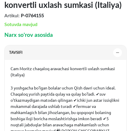
konvertli uxlash sumkasi (Italiya)
Artikul:
P-0764155
Sotuvda mavjud
Narx so'rov asosida
TAVSIFI
Cam Moritz chaqaloq aravachasi konvertli uxlash sumkasi
(Italiya)
3 yoshgacha bo'lgan bolalar uchun Qish davri uchun ideal.
Chaqaloq yurish paytida qulay va qulay bo'ladi. ✔suv
o'tkazmaydigan matodan qilingan ✔ichki jun astar issiqlikni
mukammal darajada ushlab turadi ✔fermuar va
mahkamlagich bilan jihozlangan, bu qopqoqni bolaning
boshiga iloji boricha moslashtirishga imkon beradi ✔5
nuqtali jabduqlar bilan aravachaga mahkamlash uchun