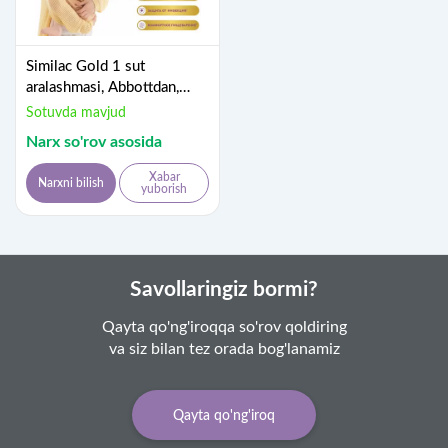
Similac Gold 1 sut
aralashmasi, Abbottdan,
400 g, tug'ilishdan
Sotuvda mavjud
Narx so'rov asosida
Xabar
Narxni bilish
yuborish
Savollaringiz bormi?
Qayta qo'ng'iroqqa so'rov qoldiring
va siz bilan tez orada bog'lanamiz
Qayta qo'ng'iroq