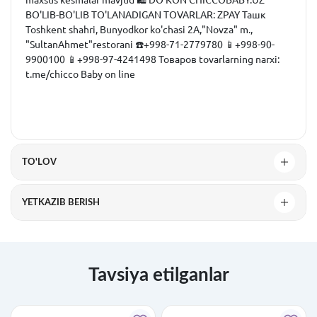
maxsus kesmalar mavjud 🛍 DO'KON CHICCOBABY.UZ ️ ️
BO'LIB-BO'LIB TO'LANADIGAN TOVARLAR: ZPAY Ташк
Toshkent shahri, Bunyodkor ko'chasi 2A,"Novza" m.,
"SultanAhmet"restorani ☎️+998-71-2779780 📱+998-90-
9900100 📱+998-97-4241498 Товаров tovarlarning narxi:
t.me/chicco Baby on line
TO'LOV
YETKAZIB BERISH
Tavsiya etilganlar