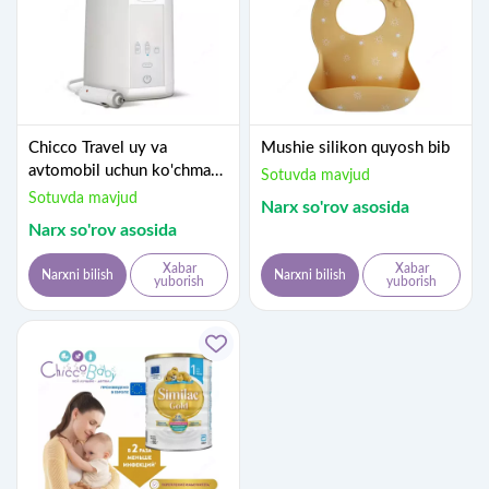
Chicco Travel uy va
Mushie silikon quyosh bib
avtomobil uchun ko'chma
Sotuvda mavjud
elektr shisha isitgichi
Sotuvda mavjud
Narx so'rov asosida
Narx so'rov asosida
Xabar
Xabar
Narxni bilish
Narxni bilish
yuborish
yuborish