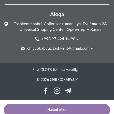
Aloqa
Toshkent shahri, Chilonzor tumani, ул. Бунёдкор 2А
Universal Shoping Center. Ориентир м.Хамза
+998 97 424 14 98
chiccobabyuz.tashkent@gmail.com
Sayt GLOTR tizimida yaratilgan
© 2026 CHICCOBABY.UZ
Narxni bilish