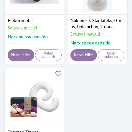
Elektromobil
Nuk emzik Star lateks, 0-6
oy, bola uchun, 2 dona
Sotuvda mavjud
Sotuvda mavjud
Narx so'rov asosida
Narx so'rov asosida
Xabar
Xabar
Narxni bilish
Narxni bilish
yuborish
yuborish