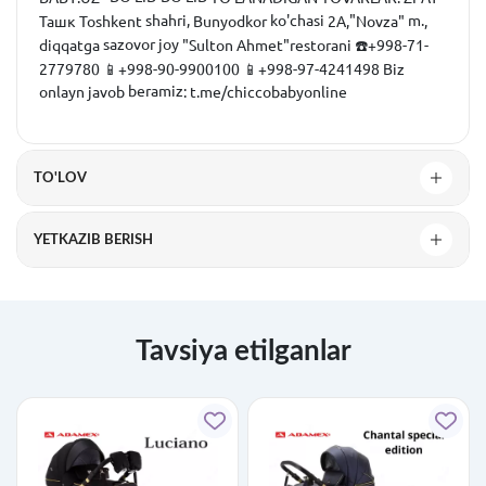
shahri,
ko'chasi
"
m.
Ташк
Toshkent
Bunyodkor
2A
,
Novza
"
,
sazovor joy
diqqatga
"
Sulton
Ahmet
"
restorani
☎️+998-71-
2779780
📱+998-90-9900100
📱+998-97-4241498
Biz
beramiz
onlayn
javob
:
t
.
me
/
chiccobabyonline
TO'LOV
YETKAZIB BERISH
Tavsiya etilganlar