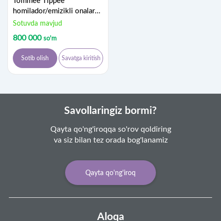
Tommee Tippee
homilador/emizikli onalar
uchun yostiq
Sotuvda mavjud
800 000
so'm
Sotib olish
Savatga kiritish
Savollaringiz bormi?
Qayta qo'ng'iroqqa so'rov qoldiring
va siz bilan tez orada bog'lanamiz
Qayta qo'ng'iroq
Aloqa