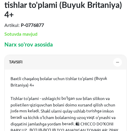
tishlar to'plami (Buyuk Britaniya)
4+
Artikul:
P-0776877
Sotuvda mavjud
Narx so'rov asosida
TAVSIFI
Buyuk
Baxtli
chaqaloq
bolalar
uchun
tishlar
to'plami
(
Britaniya
)
4
+
bo'lgan
Tishlar
to'plami
-
ushlagichi
suv
bilan
silikon
va
-
polietilen
qiziquvchan
bolani
doimo
xursand
qilish
uchun
juda mos keladi
turishga
.
Shakl
ularni
qulay
ushlab
imkon
beradi
vaqt
va
kichik
o'lcham
bolalarning
uzoq
o'ynashi
va
beradi
diqqatini
jamlashga
yordam
.
🛍
CHICCO
DO'KONI
️
BO'LIB-BO'LIB
BABY
.
UZ
TO'LANADIGAN
TOVARLAR
:
ZPAY