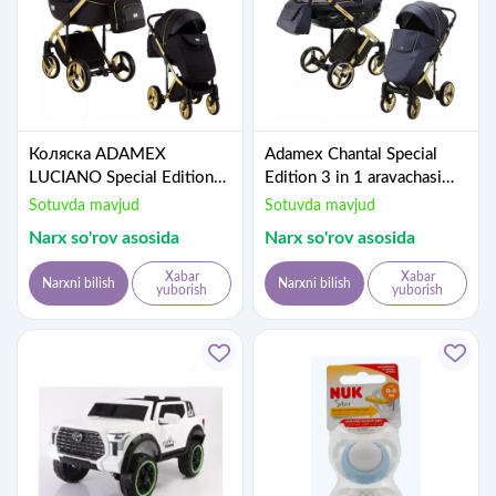
Коляска ADAMEX
Adamex Chantal Special
LUCIANO Special Edition
Edition 3 in 1 aravachasi
🇵🇱 3в1
(Polsha) Eko teri
Sotuvda mavjud
Sotuvda mavjud
Narx so'rov asosida
Narx so'rov asosida
Xabar
Xabar
Narxni bilish
Narxni bilish
yuborish
yuborish