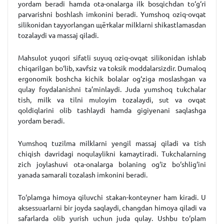
yordam beradi hamda ota-onalarga ilk bosqichdan to‘g‘ri
parvarishni boshlash imkonini beradi. Yumshoq oziq-ovqat
silikonidan tayyorlangan щётkalar milklarni shikastlamasdan
tozalaydi va massaj qiladi.
Mahsulot yuqori sifatli suyuq oziq-ovqat silikonidan ishlab
chiqarilgan bo‘lib, xavfsiz va toksik moddalarsizdir. Dumaloq
ergonomik boshcha kichik bolalar og‘ziga moslashgan va
qulay foydalanishni ta’minlaydi. Juda yumshoq tukchalar
tish, milk va tilni muloyim tozalaydi, sut va ovqat
qoldiqlarini olib tashlaydi hamda gigiyenani saqlashga
yordam beradi.
Yumshoq tuzilma milklarni yengil massaj qiladi va tish
chiqish davridagi noqulaylikni kamaytiradi. Tukchalarning
zich joylashuvi ota-onalarga bolaning og‘iz bo‘shlig‘ini
yanada samarali tozalash imkonini beradi.
To‘plamga himoya qiluvchi stakan-konteyner ham kiradi. U
aksessuarlarni bir joyda saqlaydi, changdan himoya qiladi va
safarlarda olib yurish uchun juda qulay. Ushbu to‘plam