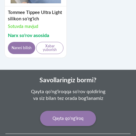
Tommee Tippee Ultra Light
silikon so'rg'ich
Sotuvda mavjud
Narx so'rov asosida
Xabar
Narxni bilish
yuborish
Savollaringiz bormi?
Qayta qo'ng'iroqqa so'rov qoldiring
va siz bilan tez orada bog'lanamiz
Qayta qo'ng'iroq