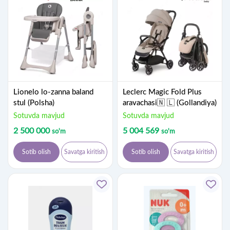
Lionelo lo-zanna baland
Leclerc Magic Fold Plus
stul (Polsha)
aravachasi🇳 🇱 (Gollandiya)
Sotuvda mavjud
Sotuvda mavjud
2 500 000
5 004 569
so'm
so'm
Sotib olish
Savatga kiritish
Sotib olish
Savatga kiritish