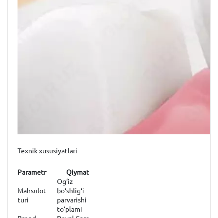
Texnik xususiyatlari
Parametr
Qiymat
Og‘iz
Mahsulot
bo‘shlig‘i
turi
parvarishi
to‘plami