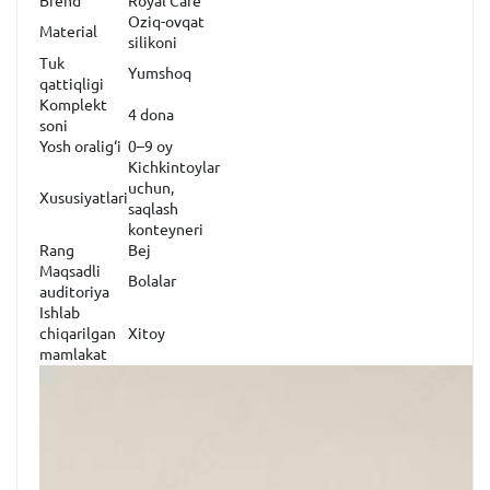
Brend
Royal Care
Oziq-ovqat
Material
silikoni
Tuk
Yumshoq
qattiqligi
Komplekt
4 dona
soni
Yosh oralig‘i
0–9 oy
Kichkintoylar
uchun,
Xususiyatlari
saqlash
konteyneri
Rang
Bej
Maqsadli
Bolalar
auditoriya
Ishlab
chiqarilgan
Xitoy
mamlakat