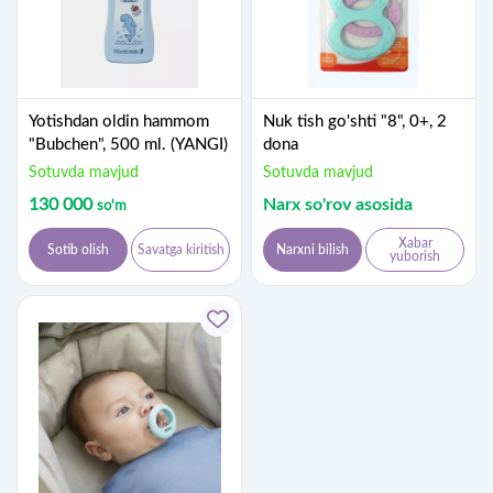
Yotishdan oldin hammom
Nuk tish go'shti "8", 0+, 2
"Bubchen", 500 ml. (YANGI)
dona
Sotuvda mavjud
Sotuvda mavjud
130 000
Narx so'rov asosida
so'm
Xabar
Sotib olish
Savatga kiritish
Narxni bilish
yuborish