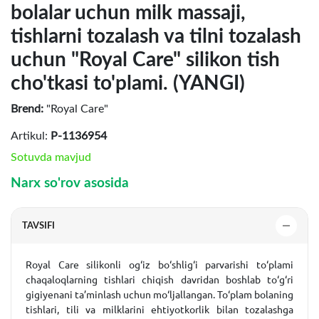
bolalar uchun milk massaji,
tishlarni tozalash va tilni tozalash
uchun "Royal Care" silikon tish
cho'tkasi to'plami. (YANGI)
Brend:
"Royal Care"
Artikul:
P-1136954
Sotuvda mavjud
Narx so'rov asosida
TAVSIFI
Royal Care silikonli og‘iz bo‘shlig‘i parvarishi to‘plami
chaqaloqlarning tishlari chiqish davridan boshlab to‘g‘ri
gigiyenani ta’minlash uchun mo‘ljallangan. To‘plam bolaning
tishlari, tili va milklarini ehtiyotkorlik bilan tozalashga